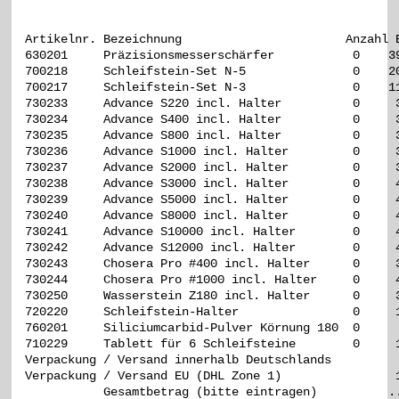
Artikelnr. Bezeichnung                       Anzahl E
630201     Präzisionsmesserschärfer           0    39
700218     Schleifstein-Set N-5               0    20
700217     Schleifstein-Set N-3               0    11
730233     Advance S220 incl. Halter          0     3
730234     Advance S400 incl. Halter          0     3
730235     Advance S800 incl. Halter          0     3
730236     Advance S1000 incl. Halter         0     3
730237     Advance S2000 incl. Halter         0     3
730238     Advance S3000 incl. Halter         0     4
730239     Advance S5000 incl. Halter         0     4
730240     Advance S8000 incl. Halter         0     4
730241     Advance S10000 incl. Halter        0     4
730242     Advance S12000 incl. Halter        0     4
730243     Chosera Pro #400 incl. Halter      0     3
730244     Chosera Pro #1000 incl. Halter     0     4
730250     Wasserstein Z180 incl. Halter      0     3
720220     Schleifstein-Halter                0     1
760201     Siliciumcarbid-Pulver Körnung 180  0      
710229     Tablett für 6 Schleifsteine        0     1
Verpackung / Versand innerhalb Deutschlands          
Verpackung / Versand EU (DHL Zone 1)                1